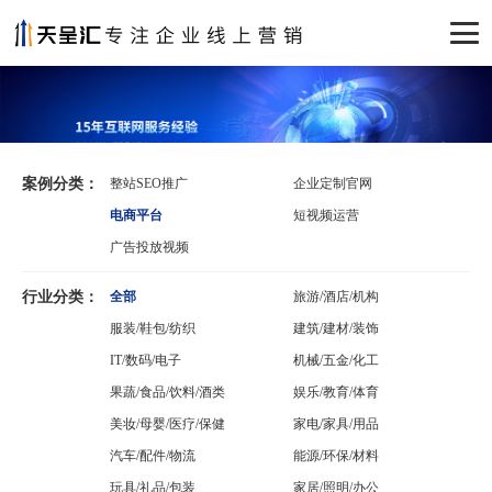
案例分类：
整站SEO推广
企业定制官网
电商平台
短视频运营
广告投放视频
行业分类：
全部
旅游/酒店/机构
服装/鞋包/纺织
建筑/建材/装饰
IT/数码/电子
机械/五金/化工
果蔬/食品/饮料/酒类
娱乐/教育/体育
美妆/母婴/医疗/保健
家电/家具/用品
汽车/配件/物流
能源/环保/材料
玩具/礼品/包装
家居/照明/办公