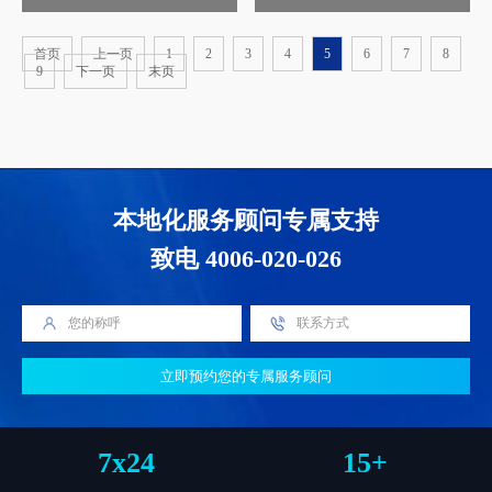
首页
上一页
1
2
3
4
5
6
7
8
9
下一页
末页
本地化服务顾问专属支持
致电 4006-020-026
立即预约您的专属服务顾问
7
x
24
15
+