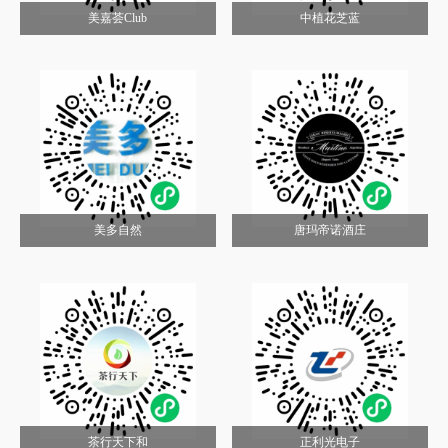
美嘉荟Club
中植花芝蓝
美多自然
唐玛帝诺酒庄
茶行天下和
正利光电子