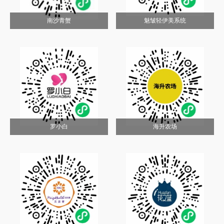
南沙青蟹
魅皱轻伊美系统
罗小白
海升农场