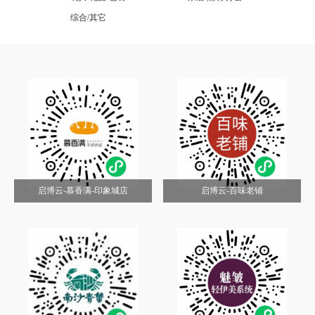
综合/其它
启博云-慕香满-印象城店
启博云-百味老铺