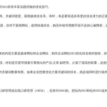
识SEO具有丰富实践经验的优化技巧。
局、关键词密度、新闻媒体排名等。有时，有必要筛选具有更好排名潜力的正
资源，但对于新闻网站，使用快速排名，购买外链等黑帽手段不必担心被降权，
录的内容主要是媒体网站和企业网站，制作企业网站SEO优化排名相对较快，
现，特别是百度等搜索引擎推出的产品.文库.贴吧等。占据了很高的权重，这使
名的关键词数量有限。如果企业想要优化大量关键词的排名，就必须同时进行场
碑管理或在线口碑管理（ORM），也有叫SMO的。把站内SEO和站外SEO这