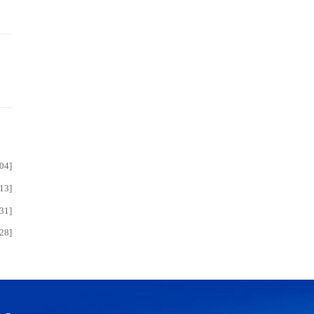
04]
13]
31]
28]